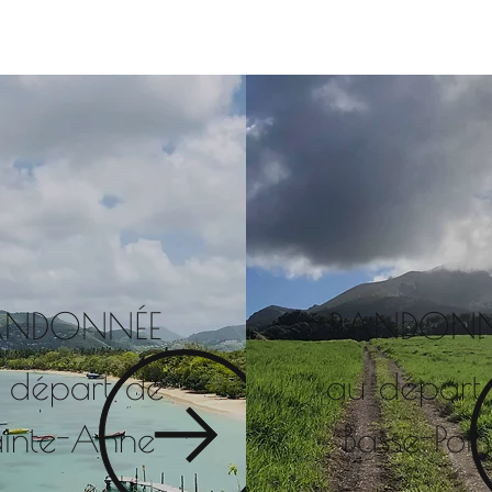
ANDONNÉE
RANDONN
 départ de
au départ
ainte-Anne
Basse-Poin