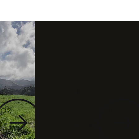
ÉE
RANDONNÉE
 de
au départ de
te
Trinité