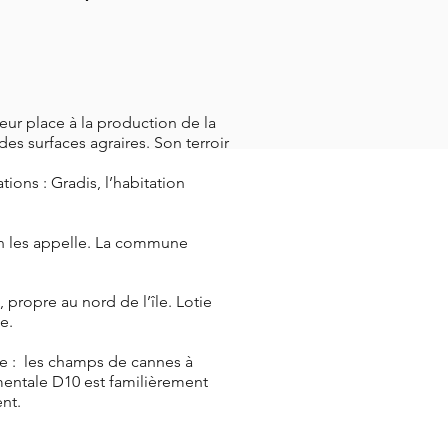
leur place à la production de la
es surfaces agraires. Son terroir
ons : Gradis, l’habitation
on les appelle. La commune
propre au nord de l’île. Lotie
ue.
île : les champs de cannes à
tementale D10 est familièrement
ent.