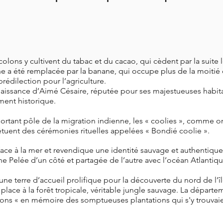
olons y cultivent du tabac et du cacao, qui cèdent par la suite 
ne a été remplacée par la banane, qui occupe plus de la moitié d
prédilection pour l’agriculture.
issance d’Aimé Césaire, réputée pour ses majestueuses habitati
ment historique.
ortant pôle de la migration indienne, les « coolies », comme 
uent des cérémonies rituelles appelées « Bondié coolie ».
ace à la mer et revendique une identité sauvage et authentique, 
ne Pelée d’un côté et partagée de l’autre avec l’océan Atlantiq
une terre d’accueil prolifique pour la découverte du nord de l’
a place à la forêt tropicale, véritable jungle sauvage. La dépar
ons « en mémoire des somptueuses plantations qui s'y trouvai