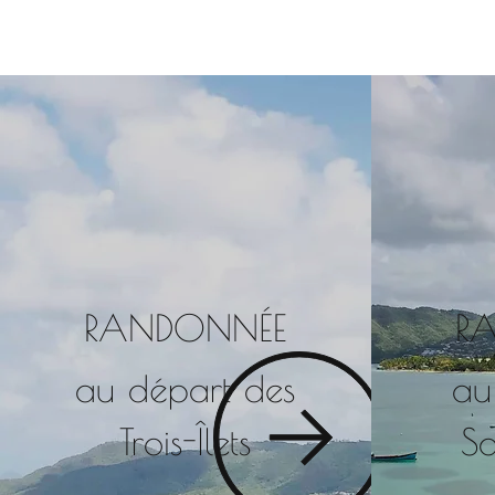
RANDONNÉE
R
au départ des
au
Trois-Îlets
S