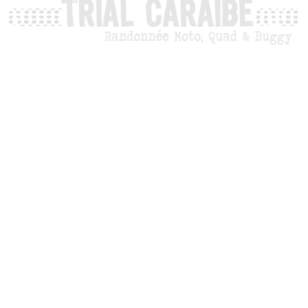
LIEU DE DÉPART
BUGGY SUD
: Sainte-Anne, Pointe Marin (à
proximité du Club Med)
BUGGY NORD
: Habitation Leyritz. Basse
Pointe
QUAD MOTOS
: Trois Ilets. ZA Madibou
BUGGY ATLANTIQUE
: départ de la
distillerie BAIE DES TRESORS à TRINITE.